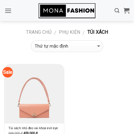
Skip
to
content
TRANG CHỦ
PHỤ KIỆN
TÚI XÁCH
/
/
Sale
Túi xách nhỏ đeo vai khoá evil eye
569,000
₫
459,000
₫