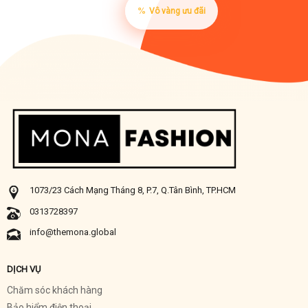
Vô vàng ưu đãi
1073/23 Cách Mạng Tháng 8, P.7, Q.Tân Bình, TP.HCM
0313728397
info@themona.global
DỊCH VỤ
Chăm sóc khách hàng
Bảo hiểm điện thoại